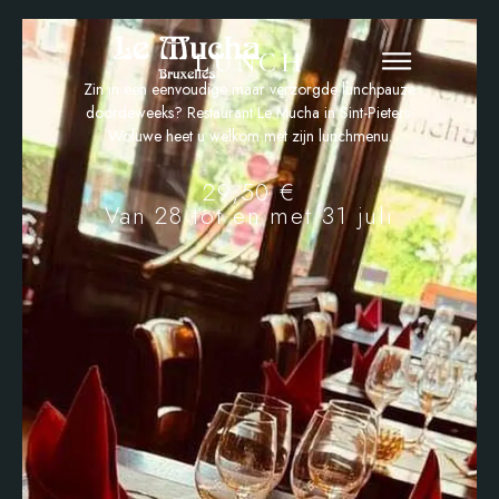
LUNCH
Zin in een eenvoudige maar verzorgde lunchpauze
doordeweeks?
Restaurant Le Mucha in Sint-Pieters-
Woluwe
heet u welkom met zijn lunchmenu.
29,50 €
Van 28 tot en met 31 juli