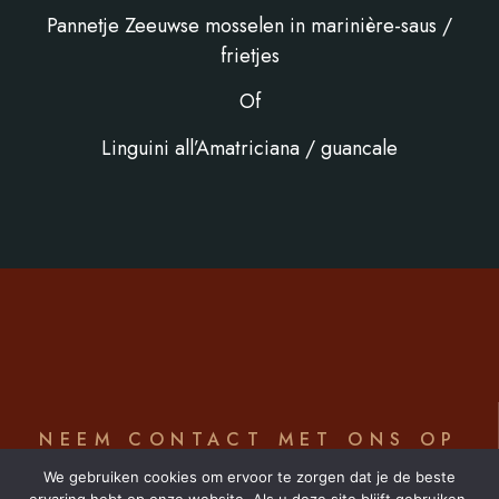
Pannetje Zeeuwse mosselen in marinière-saus /
frietjes
Of
Linguini all’Amatriciana / guancale
NEEM CONTACT MET ONS OP
T. 02 770 24 14
We gebruiken cookies om ervoor te zorgen dat je de beste
lemucha@hotmail.com