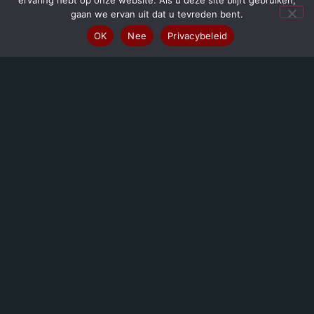
ervaring hebt op onze website. Als u deze site blijft gebruiken,
gaan we ervan uit dat u tevreden bent.
TOP
OK
Nee
Privacybeleid
ADRES
Jules Du Jardinlaan 23
1150 Sint-Pieters-Woluwe – Brussel
OPENINGSTIJDEN
Dinsdag t/m zaterdag
12.00-13.30 uur / 19.00-21.30 uur
Zondag
12.00-13.30 uur