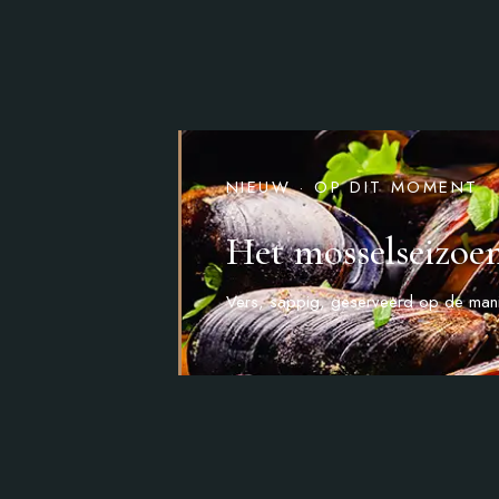
NIEUW · OP DIT MOMENT
Het mosselseizoe
Vers, sappig, geserveerd op de manie