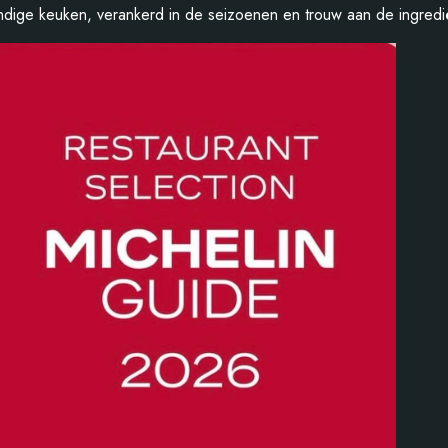
ndige keuken, verankerd in de seizoenen en trouw aan de ingredi