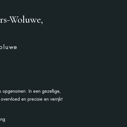
ers-Woluwe,
Woluwe
 is opgenomen. In een gezellige,
vervloed en precisie en verrijkt
ing.