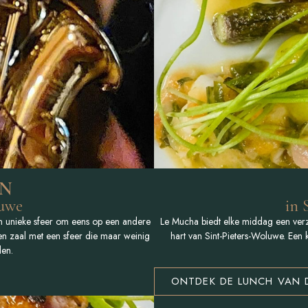
jazzavond
augustus 2026
00 uur
aatsen, vergeet
serveren
EN
ZZMENU
luwe
in 
n unieke sfeer om eens op een andere
Le Mucha biedt elke middag een verz
n zaal met een sfeer die maar weinig
hart van Sint-Pieters-Woluwe. Een k
den.
ONTDEK DE LUNCH VAN 