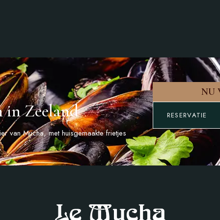
NU 
n in Zeeland
RESERVATIE
r van Mucha, met huisgemaakte frietjes