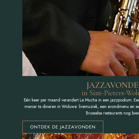
Volgende 
Donderdag 13 
om 20.
Beperkt aantal pl
niet te re
JAZZAVOND
HET JA
in Sint-Pieters-Wo
Eén keer per maand verandert Le Mucha in een jazzpodium. Ee
manier te dineren in Woluwe: livemuziek, een avondmenu en ee
Brusselse restaurants nog bie
ONTDEK DE JAZZAVONDEN