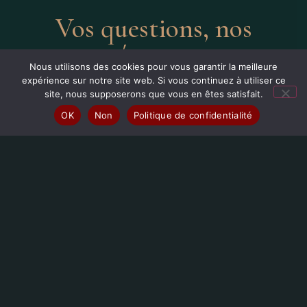
Vos questions, nos
réponses
Nous utilisons des cookies pour vous garantir la meilleure
expérience sur notre site web. Si vous continuez à utiliser ce
site, nous supposerons que vous en êtes satisfait.
Quels sont vos horaires
TOP
OK
Non
Politique de confidentialité
d'ouverture ?
La cuisine est ouverte du mardi au vendredi de 12h00 à 13h30
et de 19h00 à 21h30. Le samedi, le service est assuré aux
mêmes horaires. Le dimanche, seul le service du midi est
proposé, de 12h00 à 13h30. Le restaurant est fermé le lundi.
Comment réserver une table ?