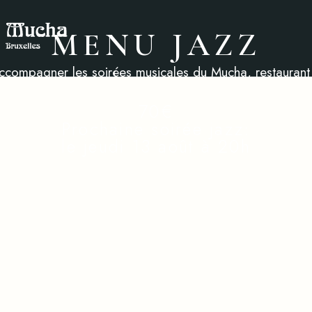
MENU JAZZ
ccompagner les soirées musicales du
Mucha, restaurant
70€
Prochaine soirée jazz:
le jeudi 13 août à 20h