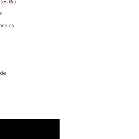
tes Bio
n
anales
ade
e