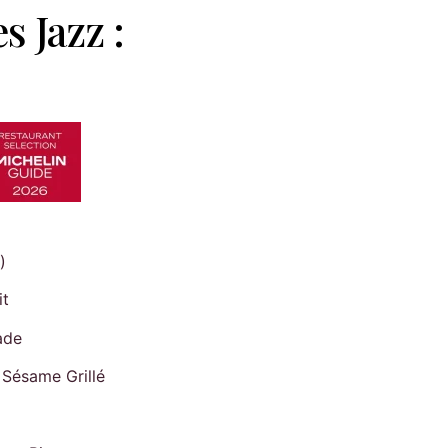
 Jazz :
)
it
ade
 Sésame Grillé