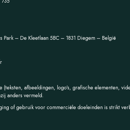
 735
us Park – De Kleetlaan 5BC – 1831 Diegem – België
r
 (teksten, afbeeldingen, logo’s, grafische elementen, vide
nzij anders vermeld.
iging of gebruik voor commerciële doeleinden is strikt v