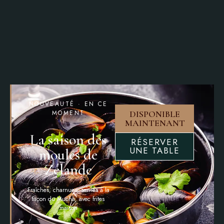
NOUVEAUTÉ · EN CE
MOMENT
DISPONIBLE
MAINTENANT
La saison des
RÉSERVER
UNE TABLE
moules de
Zélande
Fraîches, charnues, servies à la
façon du Mucha, avec frites
maison