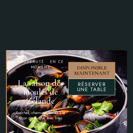
NOUVEAUTÉ · EN CE
MOMENT
DISPONIBLE
MAINTENANT
La saison des
RÉSERVER
UNE TABLE
moules de
Zélande
Fraîches, charnues, servies à la
façon du Mucha, avec frites
maison